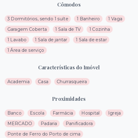
Cômodos
3 Dormitórios, sendo 1 suíte
1 Banheiro
1 Vaga
Garagem Coberta
1 Sala de TV
1 Cozinha
1 Lavabo
1 Sala de jantar
1 Sala de estar
1 Área de serviço
Características do Imóvel
Academia
Casa
Churrasqueira
Proximidades
Banco
Escola
Farmácia
Hospital
Igreja
MERCADO
Padaria
Panificadora
Ponte de Ferro do Porto de cima