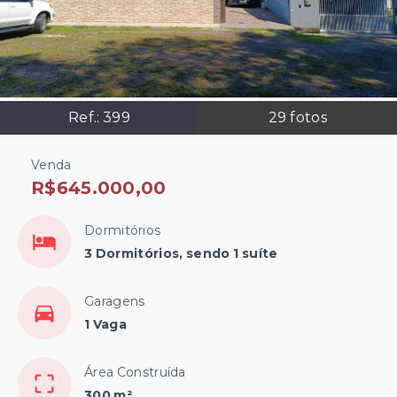
Ref.:
399
29
fotos
Venda
R$645.000,00
Dormitórios
3 Dormitórios, sendo 1 suíte
Garagens
1 Vaga
Área Construída
300 m²