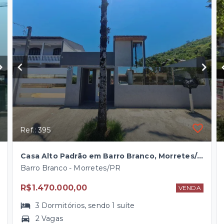
Ref.: 395
Casa Alto Padrão em Barro Branco, Morretes/PR
Barro Branco - Morretes/PR
R$1.470.000,00
VENDA
3
Dormitórios
, sendo
1
suíte
2 Vagas