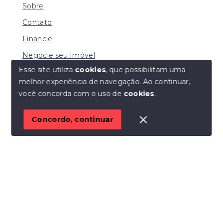
Sobre
Contato
Financie
Negocie seu Imóvel
Esse site utiliza
cookies
, que possibilitam uma
melhor experiência de navegação.
Ao continuar,
Olá! Estamos disponíveis para te ajudar.
você concorda com o uso de
cookies
.
© Copyright 2026 - LOPES SERAFIM - Todos os
direitos reservados
Concordo, continuar
SITE PARA IMOBILIARIA
Início
Histórico
Favoritos