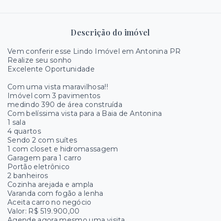
Descrição do imóvel
Vem conferir esse Lindo Imóvel em Antonina PR
Realize seu sonho
Excelente Oportunidade
Com uma vista maravilhosa!!
Imóvel com 3 pavimentos
medindo 390 de área construída
Com belíssima vista para a Baia de Antonina
1 sala
4 quartos
Sendo 2 com suítes
1 com closet e hidromassagem
Garagem para 1 carro
Portão eletrônico
2 banheiros
Cozinha arejada e ampla
Varanda com fogão a lenha
Aceita carro no negócio
Valor: R$ 519.900,00
Agende agora mesmo uma visita