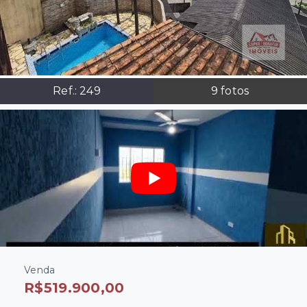
Ref.:
249
9
fotos
Venda
R$519.900,00