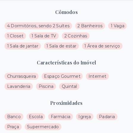
Cômodos
4 Dormitórios, sendo 2 Suítes
2 Banheiros
1 Vaga
1 Closet
1 Sala de TV
2 Cozinhas
1 Sala de jantar
1 Sala de estar
1 Área de serviço
Características do Imóvel
Churrasqueira
Espaço Gourmet
Internet
Lavanderia
Piscina
Quintal
Proximidades
Banco
Escola
Farmácia
Igreja
Padaria
Praça
Supermercado