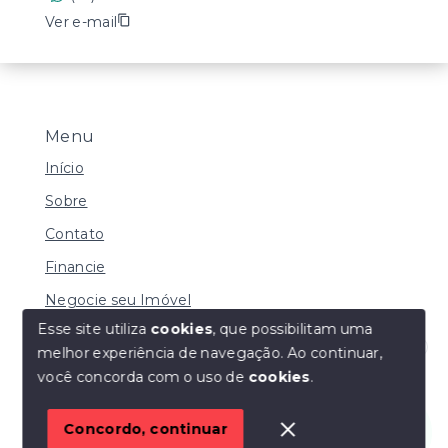
Ver e-mail
Menu
Início
Sobre
Contato
Financie
Negocie seu Imóvel
Esse site utiliza
cookies
, que possibilitam uma
melhor experiência de navegação.
Ao continuar,
Olá! Estamos disponíveis para te ajudar.
você concorda com o uso de
cookies
.
© Copyright 2026 - LOPES SERAFIM - Todos os
direitos reservados
Concordo, continuar
SITE PARA IMOBILIARIA