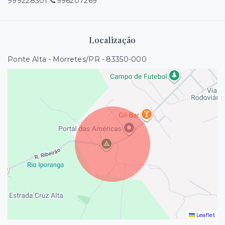
999228301 📞996207269
Localização
Ponte Alta - Morretes/PR
- 83350-000
Leaflet