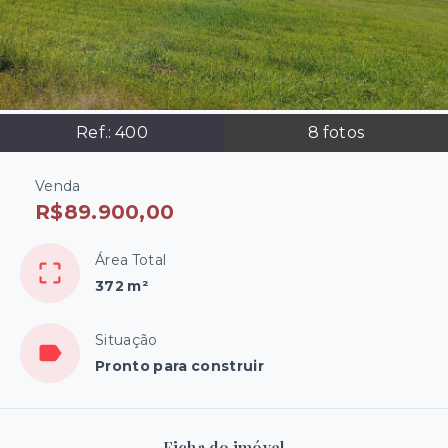
Ref.:
400
8
fotos
Venda
R$89.900,00
Área Total
372 m²
Situação
Pronto para construir
Ficha do imóvel