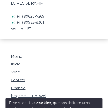
LOPES SERAFIM
(41) 99620-7269
(41) 99922-8301
Ver e-mail
Menu
Início
Sobre
Contato
Financie
Negocie seu Imóvel
Esse site utiliza
cookies
, que possibilitam uma