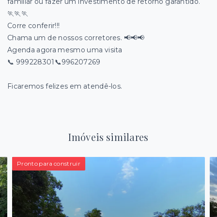
familiar ou fazer um investimento de retorno garantido.
🏃🏃🏃
Corre conferir!!!
Chama um de nossos corretores. 📢📢📢
Agenda agora mesmo uma visita
📞 999228301📞996207269
Ficaremos felizes em atendê-los.
Imóveis similares
Pronto para construir